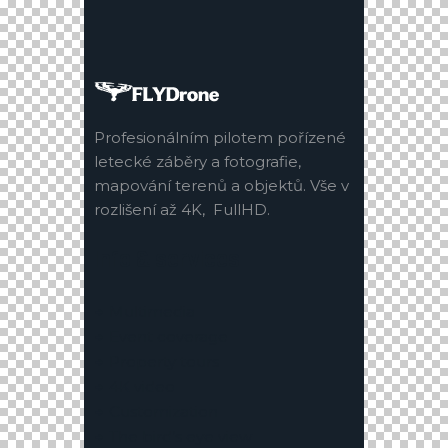
Profesionálním pilotem pořízené
letecké záběry a fotografie,
mapování terenů a objektů. Vše v
rozlišení až 4K, FullHD.
Info & services
Multimedia
Event coverage
Property tours
4K video
Customization
The bird’s eye view