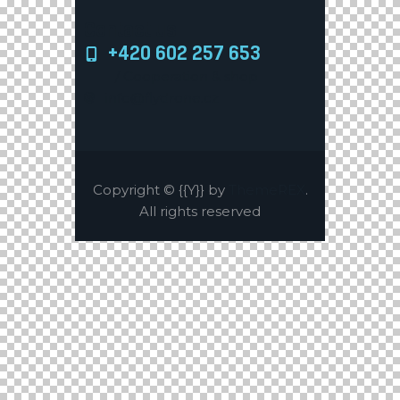
Contact us
+420 602 257 653
/ Cooperation & shop
info@flydrone.cz
Copyright © {{Y}} by
ThemeREX
.
All rights reserved